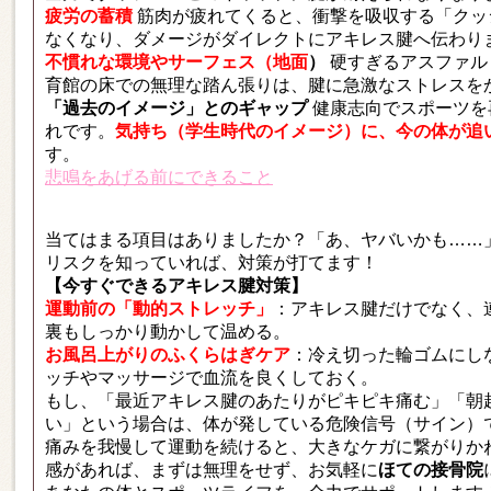
疲労の蓄積
筋肉が疲れてくると、衝撃を吸収する「クッ
なくなり、ダメージがダイレクトにアキレス腱へ伝わり
不慣れな環境やサーフェス（地面
）
硬すぎるアスファル
育館の床での無理な踏ん張りは、腱に急激なストレスを
「過去のイメージ」とのギャップ
健康志向でスポーツを
れです。
気持ち（学生時代のイメージ）に、今の体が追
す。
悲鳴をあげる前にできること
当てはまる項目はありましたか？「あ、ヤバいかも……
リスクを知っていれば、対策が打てます！
【今すぐできるアキレス腱対策】
運動前の「動的ストレッチ」
：アキレス腱だけでなく、
裏もしっかり動かして温める。
お風呂上がりのふくらはぎケア
：冷え切った輪ゴムにし
ッチやマッサージで血流を良くしておく。
もし、「最近アキレス腱のあたりがピキピキ痛む」「朝
い」という場合は、体が発している危険信号（サイン）
痛みを我慢して運動を続けると、大きなケガに繋がりか
感があれば、まずは無理をせず、お気軽に
ほての接骨院