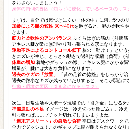
をおさらいしましょう！
身体の内側の要因（知らずに硬化しているベースのリス
まずは、自分では気づきにくい「体の中」に潜む5つの
加齢による腱の変性
30〜40代
を過ぎると、腱の柔軟性
きます。
筋力と柔軟性のアンバランス
ふくらはぎの筋肉（腓腹筋
アキレス腱が常に無理やり引っ張られる形になります。
運動不足によるコントロール低下
脳の「動け！」という
きにズレが生じ、とっさの動きで過剰な収縮（負荷）が
体重の増加
着地やダッシュの際、アキレス腱にかかる衝
増量が、腱には大きな負担になります。
過去のケガの「放置」
「昔の足首の捻挫」をしっかり治
過去の微小なキズが残っていたりすると、そこが弱点に
行動・環境の要因（引き金になるリスク）
次に、日常生活やスポーツ現場での「引き金」になる5
準備運動の不足
イメージは「冷え切った輪ゴム」。冷え
引っ張れば……ブチッと切れてしまいますよね。
「週末アスリート」の急激な負荷
平日はデスクワークで
全力でダッシュ！このギャップに腱が耐えられなくなり