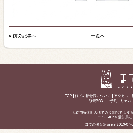
«
前の記事へ
一覧へ
TOP
ほての接骨院について
アクセス
酸素BOX
ご予約
リカバ
江南市寄木町のほての接骨院では腰痛
〒483-8159 愛知県江
ほての接骨院 since 2013-07-30 / 