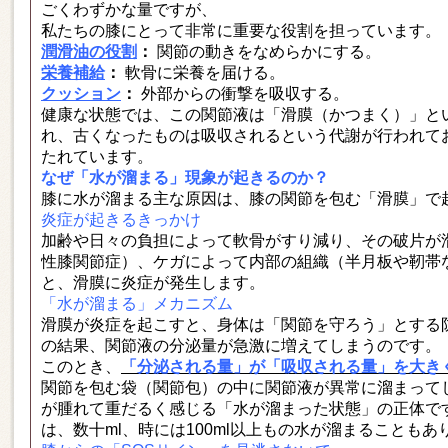
ごくわずかな量ですが、
私たちの膝にとって非常に重要な役割を担っています。
潤滑油の役割
：
関節の動きをなめらかにする。
栄養補給
：
軟骨に栄養を届ける。
クッション
：
外部からの衝撃を吸収する。
健康な状態では、この関節液は「滑膜（かつまく）」と
れ、古くなったものは吸収されるという代謝が行われて
たれています。
なぜ「水が溜まる」現象が起きるのか？
膝に水が溜まる主な原因は、膝の関節を包む「滑膜」で
炎症が起きるきっかけ
加齢や日々の負担によって軟骨がすり減り、その破片が
性膝関節症）、ケガによって内部の組織（半月板や靭帯
と、滑膜に炎症が発生します。
「水が溜まる」メカニズム
滑膜が炎症を起こすと、身体は「関節を守ろう」とする
の結果、関節液の分泌量が急激に増えてしまうのです。
このとき、
「分泌される量」が「吸収される量」を大き
関節を包む袋（関節包）の中に関節液が異常に溜まって
が腫れて重だるく感じる「水が溜まった状態」の正体で
は、数十ml、時には100ml以上もの水が溜まることもあ