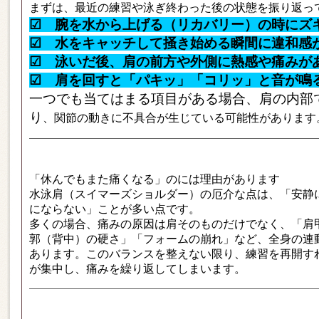
まずは、最近の練習や泳ぎ終わった後の状態を振り返っ
☑
腕を水から上げる（リカバリー）の時にズ
☑
水をキャッチして掻き始める瞬間に違和感
☑
泳いだ後、肩の前方や外側に熱感や痛みが
☑
肩を回すと「パキッ」「コリッ」と音が鳴
一つでも当てはまる項目がある場合、肩の内部
り
、関節の動きに不具合が生じている可能性があります
「休んでもまた痛くなる」のには理由があります
水泳肩（スイマーズショルダー）の厄介な点は、「安静
にならない」ことが多い点です。
多くの場合、痛みの原因は肩そのものだけでなく、「肩
郭（背中）の硬さ」「フォームの崩れ」など、全身の連
あります。このバランスを整えない限り、練習を再開す
が集中し、痛みを繰り返してしまいます。