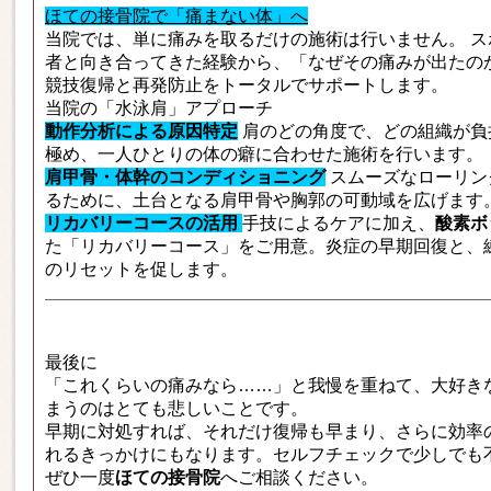
ほての接骨院で「痛まない体」へ
当院では、単に痛みを取るだけの施術は行いません。 
者と向き合ってきた経験から、「なぜその痛みが出たの
競技復帰と再発防止をトータルでサポートします。
当院の「水泳肩」アプローチ
動作分析による原因特定
肩のどの角度で、どの組織が負
極め、一人ひとりの体の癖に合わせた施術を行います。
肩甲骨・体幹のコンディショニング
スムーズなローリン
るために、土台となる肩甲骨や胸郭の可動域を広げます
リカバリーコースの活用
手技によるケアに加え、
酸素ボ
た「リカバリーコース」をご用意。炎症の早期回復と、
のリセットを促します。
最後に
「これくらいの痛みなら……」と我慢を重ねて、大好き
まうのはとても悲しいことです。
早期に対処すれば、それだけ復帰も早まり、さらに効率
れるきっかけにもなります。セルフチェックで少しでも
ぜひ一度
ほての接骨院
へご相談ください。