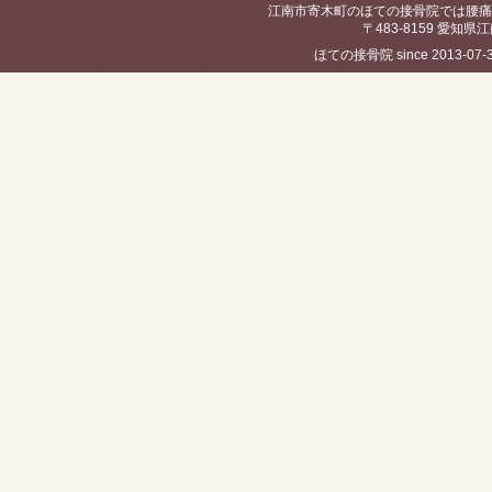
江南市寄木町のほての接骨院では腰痛
〒483-8159 愛知県江
ほての接骨院 since 2013-07-30 / 