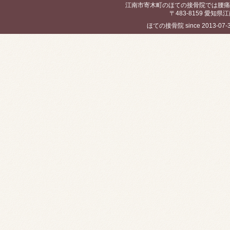
江南市寄木町のほての接骨院では腰痛
〒483-8159 愛知県江
ほての接骨院 since 2013-07-30 / 