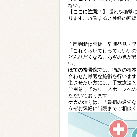
ない。
【ここに注意！】
腫れや衝撃に
ります。放置すると神経の回復
自己判断は禁物！早期発見・早
「これくらいで行ってもいいの
どんひどくなる、あざの色が異
い。
ほての接骨院
では、痛みの根本
合わせた最適な施術を行います
復させたい方には、手技療法と
ご用意しており、スポーツへの
ただいております。
ケガの治りは、「最初の適切な
うぞお気軽に当院までご相談く