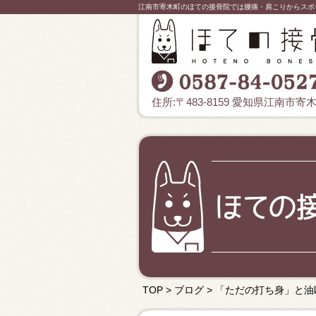
江南市寄木町のほての接骨院では腰痛・肩こりからスポ
住所:〒483-8159 愛知県江南市寄
TOP
>
ブログ
>
「ただの打ち身」と油