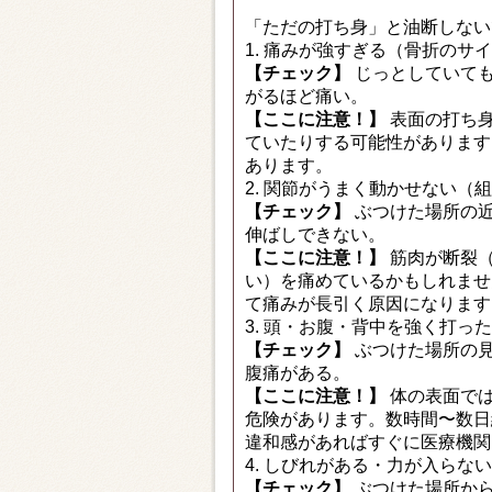
「ただの打ち身」と油断しない
1. 痛みが強すぎる（骨折のサ
【チェック】
じっとしていて
がるほど痛い。
【ここに注意！】
表面の打ち身
ていたりする可能性があります
あります。
2. 関節がうまく動かせない（
【チェック】
ぶつけた場所の
伸ばしできない。
【ここに注意！】
筋肉が断裂（
い）を痛めているかもしれませ
て痛みが長引く原因になります
3. 頭・お腹・背中を強く打っ
【チェック】
ぶつけた場所の
腹痛がある。
【ここに注意！】
体の表面では
危険があります。数時間〜数日
違和感があればすぐに医療機関
4. しびれがある・力が入らな
【チェック】
ぶつけた場所か