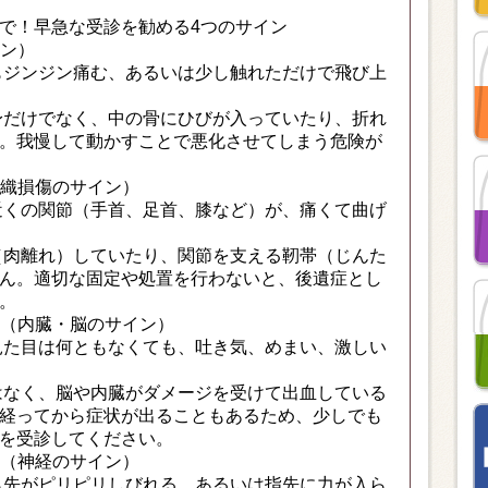
で！早急な受診を勧める4つのサイン
イン）
もジンジン痛む、あるいは少し触れただけで飛び上
だけでなく、中の骨にひびが入っていたり、折れ
。我慢して動かすことで悪化させてしまう危険が
組織損傷のサイン）
近くの関節（手首、足首、膝など）が、痛くて曲げ
肉離れ）していたり、関節を支える靭帯（じんた
ん。適切な固定や処置を行わないと、後遺症とし
。
た（内臓・脳のサイン）
見た目は何ともなくても、吐き気、めまい、激しい
なく、脳や内臓がダメージを受けて出血している
経ってから症状が出ることもあるため、少しでも
を受診してください。
い（神経のサイン）
ら先がピリピリしびれる、あるいは指先に力が入ら