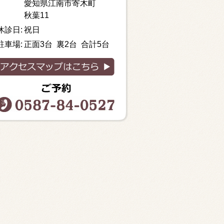
愛知県江南市寄木町
秋葉11
休診日:
祝日
駐車場:
正面3台 裏2台 合計5台