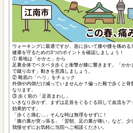
ウォーキングに最適ですが、急に歩いて膝や腰を痛める
健康を守るための3つのポイントを確認しましょう！
① 着地は「かかと」から
足裏全体でベタベタ歩くと衝撃が膝に響きます。「かか
で蹴り出す」動きを意識しましょう。
② 靴底の「ヘリ」をチェック
外側や内側だけ減っていませんか？偏った靴で歩くと骨
なります。
③ 歩く前の「足首まわし」
いきなり歩かず、まずは足首をぐるぐる回して血流をア
効果的です。
「歩くと痛む…」そんな時は無理をせずに！
「膝の裏が突っ張る」「翌朝、足の裏が痛い」など、少
我慢せずにお気軽に当院へご相談ください。