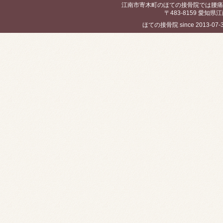
江南市寄木町のほての接骨院では腰痛
〒483-8159 愛知県江
ほての接骨院 since 2013-07-30 / 